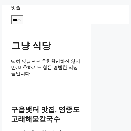
컨
맛즐
텐
츠
메
뉴
로
건
너
그냥 식당
뛰
기
딱히 맛집으로 추천할만하진 않지
만, 비추하기도 힘든 평범한 식당
들입니다.
구읍뱃터 맛집, 영종도
고래해물칼국수