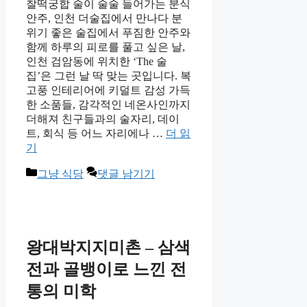
찰떡궁합 술이 술술 들어가는 분식
안주, 인천 더술집에서 만나다 분
위기 좋은 술집에서 푸짐한 안주와
함께 하루의 피로를 풀고 싶은 날,
인천 검암동에 위치한 ‘The 술
집’은 그런 날 딱 맞는 곳입니다. 복
고풍 인테리어에 키덜트 감성 가득
한 소품들, 감각적인 네온사인까지
더해져 친구들과의 술자리, 데이
트, 회식 등 어느 자리에나 …
더 읽
기
카
그냥 식당
댓글 남기기
테
고
리
왕대박지지미촌 – 삼색
전과 골뱅이로 느낀 전
통의 미학