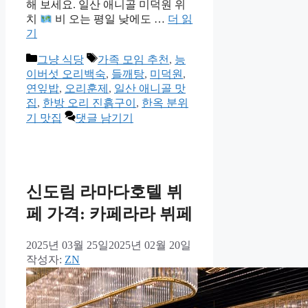
해 보세요. 일산 애니골 미덕원 위
치
비 오는 평일 낮에도 …
더 읽
기
카
태
그냥 식당
가족 모임 추천
,
능
테
그
이버섯 오리백숙
,
들깨탕
,
미덕원
,
고
연잎밥
,
오리훈제
,
일산 애니골 맛
리
집
,
한방 오리 진흙구이
,
한옥 분위
기 맛집
댓글 남기기
신도림 라마다호텔 뷔
페 가격: 카페라라 뷔페
2025년 03월 25일
2025년 02월 20일
작성자:
ZN