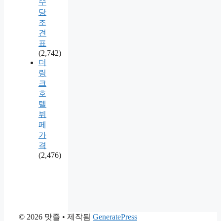
수
당
조
견
표
(2,742)
더
링
크
호
텔
뷔
페
가
격
(2,476)
© 2026 맛즐
• 제작됨
GeneratePress