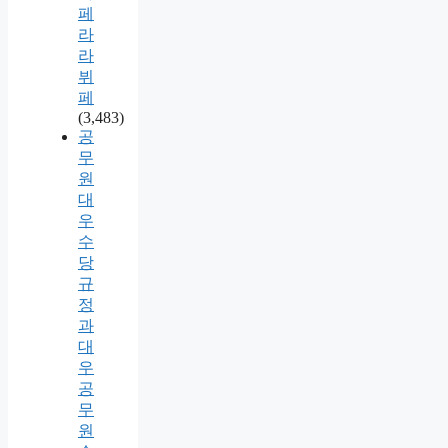
페
라
라
뷔
페
(3,483)
공
무
원
대
우
수
당
규
정
과
대
우
공
무
원