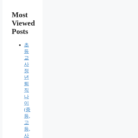
Most
Viewed
Posts
초
등
교
사
정
년
퇴
직
나
이
(중
등,
고
등,
사