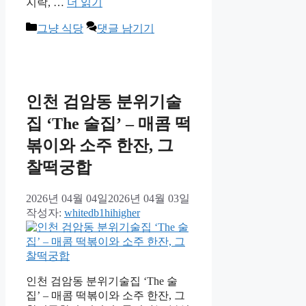
지락, …
더 읽기
카
그냥 식당
댓글 남기기
테
고
리
인천 검암동 분위기술
집 ‘The 술집’ – 매콤 떡
볶이와 소주 한잔, 그
찰떡궁합
2026년 04월 04일
2026년 04월 03일
작성자:
whitedb1hihigher
인천 검암동 분위기술집 ‘The 술
집’ – 매콤 떡볶이와 소주 한잔, 그