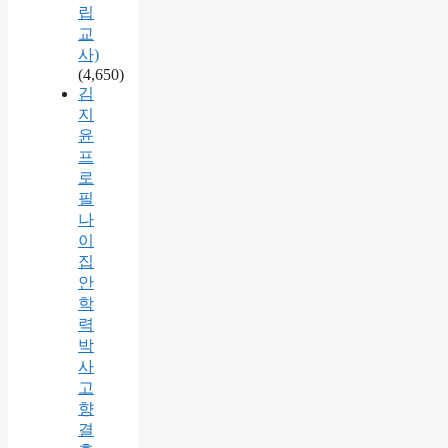
립
교
사)
(4,650)
김
지
윤
프
로
필
나
이
집
안
학
력
박
사
고
향
결