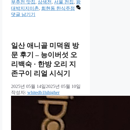
고
부추전 맛집
,
삼색전
,
서울 전집
,
왕
리
대박지지미촌
,
회현동 한식주점
댓글 남기기
일산 애니골 미덕원 방
문 후기 – 능이버섯 오
리백숙 · 한방 오리 지
존구이 리얼 시식기
2025년 05월 14일
2025년 05월 10일
작성자:
whitedb1hihigher