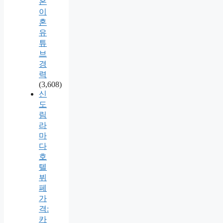
혼
이
혼
유
튜
브
경
력
(3,608)
신
도
림
라
마
다
호
텔
뷔
페
가
격:
카