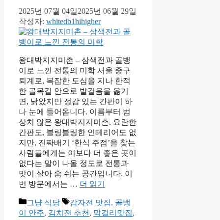
2025년 07월 04일
2025년 06월 29일
작성자:
whitedb1hihigher
왕대박지지미촌 – 삼색전과 골뱅
이로 느낀 전통의 미학 서울 중구
퇴계로, 복잡한 도심을 지나 한적
한 골목길 안으로 발걸음을 옮기
면, 낡았지만 정감 있는 간판이 하
나 눈에 들어옵니다. 이름부터 범
상치 않은 왕대박지지미촌. 요란한
간판도, 블링블링한 인테리어도 없
지만, 진짜배기 ‘한식 주점’을 찾는
사람들에게는 이보다 더 좋은 곳이
없다는 말이 나올 정도로 전통과
맛이 살아 숨 쉬는 공간입니다. 이
번 방문에서는 …
더 읽기
카
태
그냥 식당
감자전 맛집
,
골뱅
테
그
이 안주
,
김치전 추천
,
막걸리맛집
,