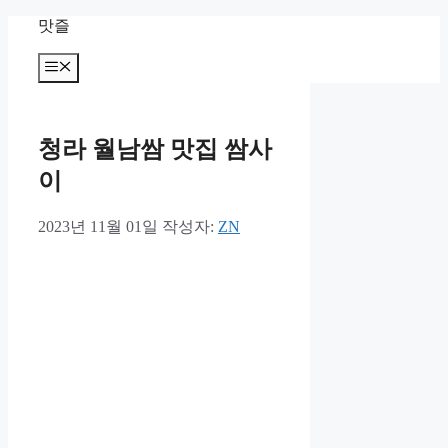
컨
맛즐
텐
츠
메
뉴
로
건
너
청라 월남쌈 맛집 쌈사
뛰
기
이
2023년 11월 01일
작성자:
ZN