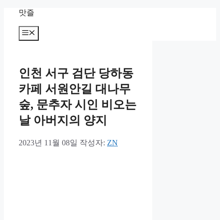
컨
맛즐
텐
츠
메
뉴
로
건
너
인천 서구 검단 당하동
뛰
기
카페 서원안길 대나무
숲, 문추자 시인 비오는
날 아버지의 양지
2023년 11월 08일
작성자:
ZN