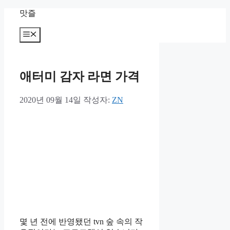
컨
맛즐
텐
츠
메
뉴
로
건
너
애터미 감자 라면 가격
뛰
기
2020년 09월 14일
작성자:
ZN
몇 년 전에 반영됐던 tvn 숲 속의 작