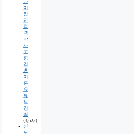
나
이
집
안
학
력
박
사
고
향
결
혼
이
혼
유
튜
브
경
력
(3,622)
신
도