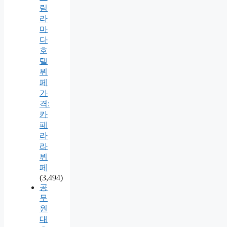
림
라
마
다
호
텔
뷔
페
가
격:
카
페
라
라
뷔
페
(3,494)
공
무
원
대