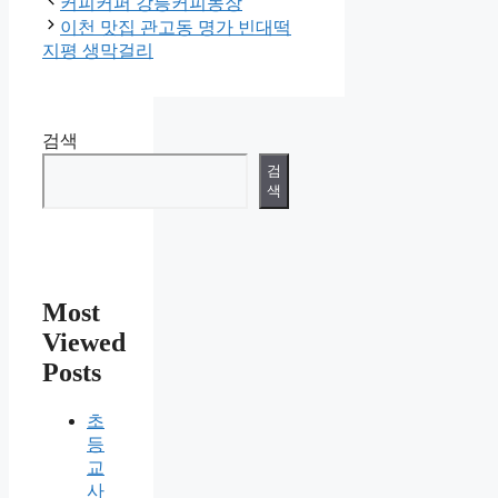
테
커피커퍼 강릉커피농장
고
이천 맛집 관고동 명가 빈대떡
리
지평 생막걸리
검색
검
색
Most
Viewed
Posts
초
등
교
사