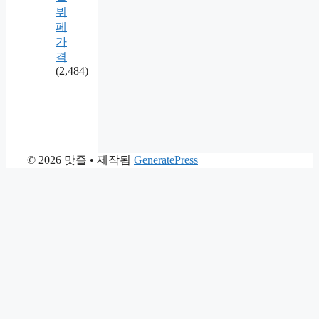
뷔
페
가
격
(2,484)
© 2026 맛즐
• 제작됨
GeneratePress