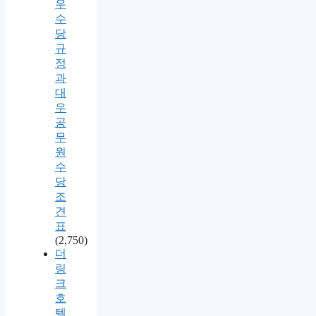
우
수
당
규
정
과
대
우
공
무
원
수
당
조
견
표
(2,750)
더
링
크
호
텔