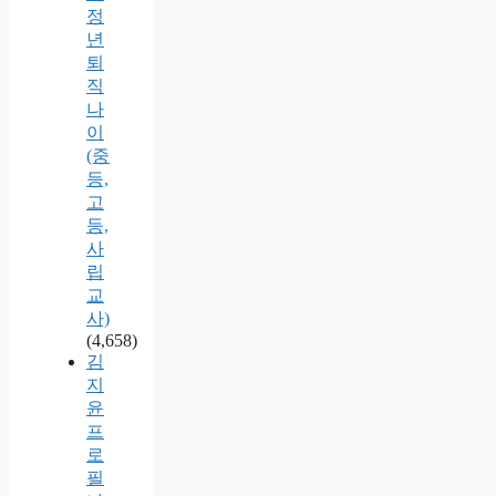
정
년
퇴
직
나
이
(중
등,
고
등,
사
립
교
사)
(4,658)
김
지
윤
프
로
필