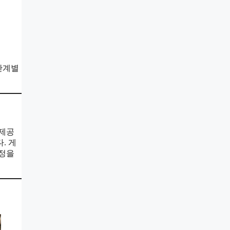
단계별
 제공
. 게
과정을