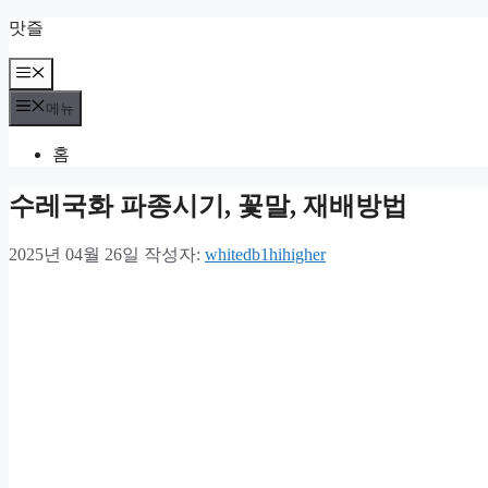
컨
맛즐
텐
츠
메
뉴
로
메뉴
건
너
홈
뛰
기
수레국화 파종시기, 꽃말, 재배방법
2025년 04월 26일
작성자:
whitedb1hihigher