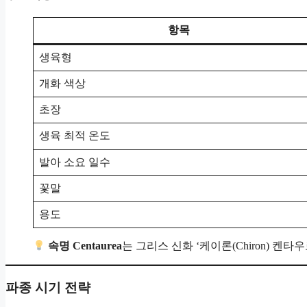
항목
생육형
개화 색상
초장
생육 최적 온도
발아 소요 일수
꽃말
용도
속명 Centaurea
는 그리스 신화 ‘케이론(Chiron) 
파종 시기 전략