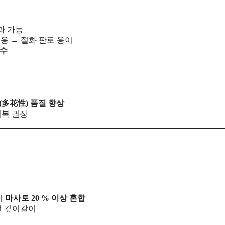
직파 가능
대응 → 절화 판로 용이
수
(多花性) 품질 향상
피복 권장
시
마사토 20 % 이상 혼합
 전 깊이갈이