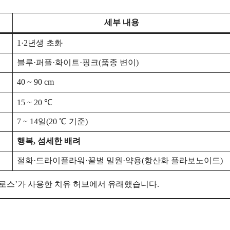
세부 내용
1·2년생 초화
블루·퍼플·화이트·핑크(품종 변이)
40 ~ 90 cm
15 ~ 20 ℃
7 ~ 14일(20 ℃ 기준)
행복, 섬세한 배려
절화·드라이플라워·꿀벌 밀원·약용(항산화 플라보노이드)
켄타우로스’가 사용한 치유 허브에서 유래했습니다.