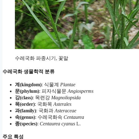
수레국화 파종시기, 꽃말
수레국화 생물학적 분류
계(kingdom)
: 식물계
Plantae
문(phylum)
: 피자식물문
Angiosperms
강(class)
: 목련강
Magnoliopsida
목(order)
: 국화목
Asterales
과(family)
: 국화과
Asteraceae
속(genus)
: 수레국화속
Centaurea
종(species)
:
Centaurea cyanus
L.
주요 특성