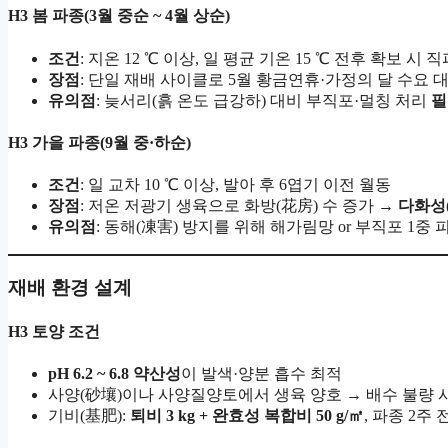
H3 봄 파종(3월 중순 ~ 4월 상순)
조건
: 지온 12 ℃ 이상, 일 평균 기온 15 ℃ 전후 확보 시 
장점
: 단일 재배 사이클로 5월 황금연휴·가정의 달 수요 
유의점
: 늦서리(흙 온도 급강하) 대비 부직포·멀칭 처리
필
H3 가을 파종(9월 중·하순)
조건
: 일 교차 10 ℃ 이상, 발아 후 6엽기 이전 월동
장점
: 저온 저광기 생육으로 화방(花房) 수 증가 →
다화성
유의점
: 동해(凍害) 방지를 위해 해가림망 or 부직포 1중 
재배 환경 설계
H3 토양 조건
pH 6.2 ~ 6.8 약산성
이 발색·양분 흡수 최적
사양(砂壤)이나 사양질양토에서 생육 양호 → 배수 불량 
기비(基肥):
퇴비 3 kg + 완효성 복합비 50 g/㎡
, 파종 2주