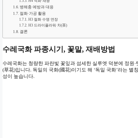
H4 적화·채종
병해충 예방과 대응
절화·가공 활용
H3 절화 수명 연장
H3 드라이플라워·차(茶)
결론
수레국화 파종시기, 꽃말, 재배방법
수레국화는 청량한 파란빛 꽃잎과 섬세한 실루엣 덕분에 정원·
(草花)입니다. 독일의 국화(國花)이기도 해 ‘독일 국화’라는 
성이 높습니다.