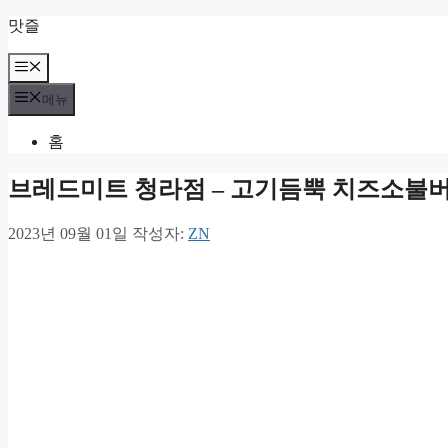
컨
맛즐
텐
츠
메
뉴
로
메뉴
건
너
홈
뛰
기
브레드미트 청라점 – 고기듬뿍 치즈소불
2023년 09월 01일
작성자:
ZN