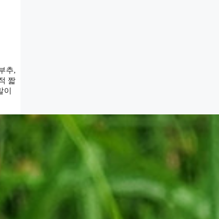
부추,
적 짧
말이