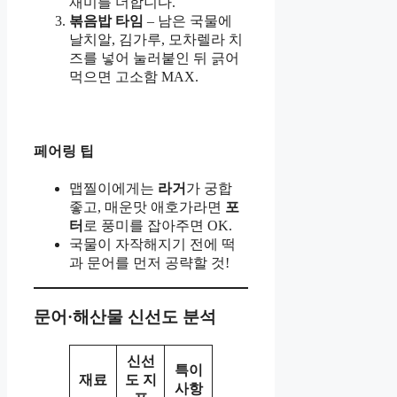
재미를 더합니다.
볶음밥 타임
– 남은 국물에
날치알, 김가루, 모차렐라 치
즈를 넣어 눌러붙인 뒤 긁어
먹으면 고소함 MAX.
페어링 팁
맵찔이에게는
라거
가 궁합
좋고, 매운맛 애호가라면
포
터
로 풍미를 잡아주면 OK.
국물이 자작해지기 전에 떡
과 문어를 먼저 공략할 것!
문어·해산물 신선도 분석
신선
특이
재료
도 지
사항