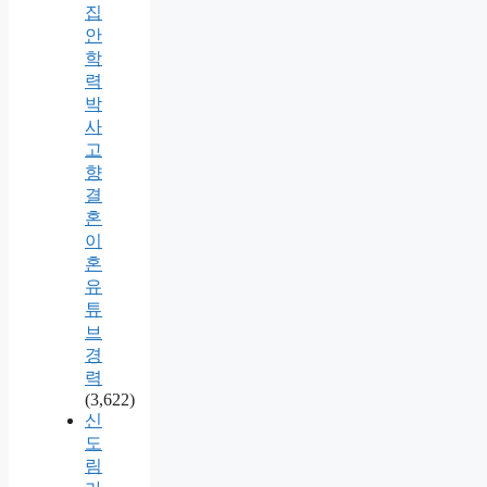
집
안
학
력
박
사
고
향
결
혼
이
혼
유
튜
브
경
력
(3,622)
신
도
림