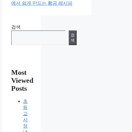
에서 쉽게 만드는 황금 레시피
검색
검
색
Most
Viewed
Posts
초
등
교
사
정