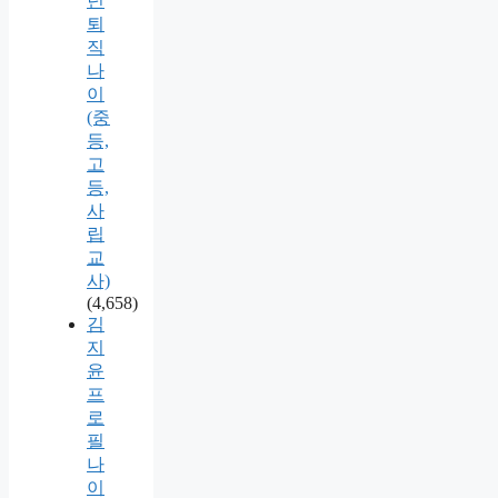
년
퇴
직
나
이
(중
등,
고
등,
사
립
교
사)
(4,658)
김
지
윤
프
로
필
나
이