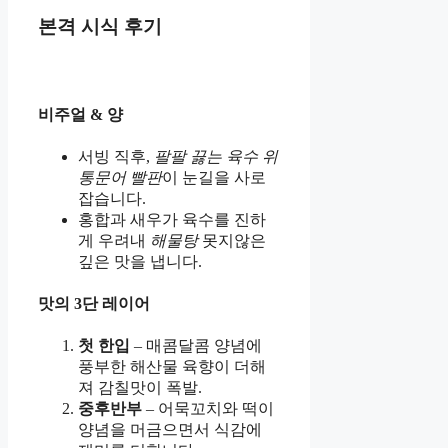
본격 시식 후기
비주얼 & 양
서빙 직후,
팔팔 끓는 육수 위
통문어 빨판
이 눈길을 사로
잡습니다.
홍합과 새우가 육수를 진하
게 우려내
해물탕
못지않은
깊은 맛을 냅니다.
맛의 3단 레이어
첫 한입
– 매콤달콤 양념에
풍부한 해산물 육향이 더해
져 감칠맛이 폭발.
중후반부
– 어묵꼬치와 떡이
양념을 머금으면서 식감에