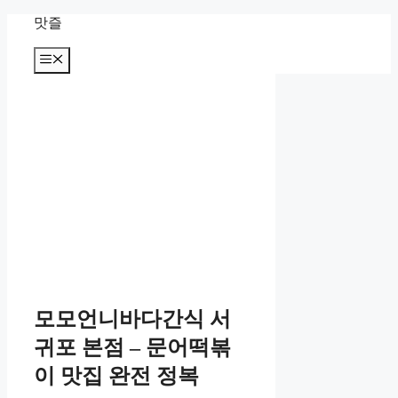
컨
맛즐
텐
츠
메
뉴
로
건
너
뛰
기
모모언니바다간식 서
귀포 본점 – 문어떡볶
이 맛집 완전 정복