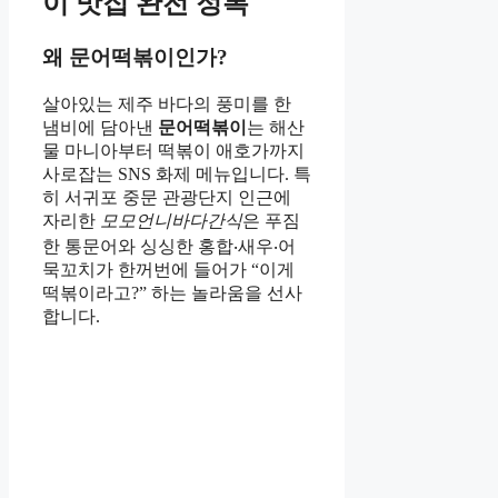
이 맛집 완전 정복
왜 문어떡볶이인가?
살아있는 제주 바다의 풍미를 한
냄비에 담아낸
문어떡볶이
는 해산
물 마니아부터 떡볶이 애호가까지
사로잡는 SNS 화제 메뉴입니다. 특
히 서귀포 중문 관광단지 인근에
자리한
모모언니바다간식
은 푸짐
한 통문어와 싱싱한 홍합‧새우‧어
묵꼬치가 한꺼번에 들어가 “이게
떡볶이라고?” 하는 놀라움을 선사
합니다.