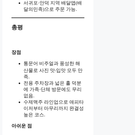
서귀포·안덕 지역 배달앱(배
달의민족)으로 주문 가능.
총평
장점
통문어 비주얼과 풍성한 해
산물로 사진 맛‧입맛 모두 만
족.
전용 주차장과 넓은 홀 덕분
에 가족·단체 방문에도 무리
없음.
수제맥주 라인업으로 애피타
이저부터 마무리까지 완결성
높은 코스.
아쉬운 점