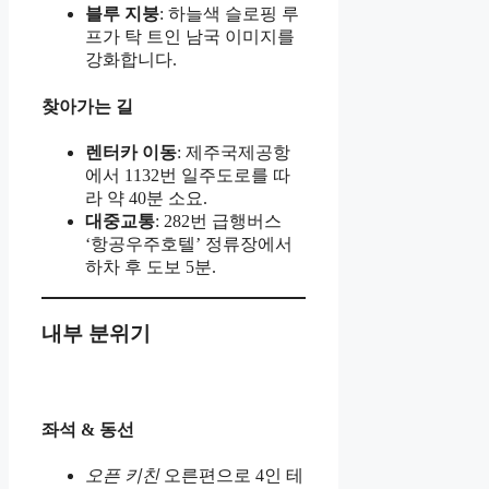
블루 지붕
: 하늘색 슬로핑 루
프가 탁 트인 남국 이미지를
강화합니다.
찾아가는 길
렌터카 이동
: 제주국제공항
에서 1132번 일주도로를 따
라 약 40분 소요.
대중교통
: 282번 급행버스
‘항공우주호텔’ 정류장에서
하차 후 도보 5분.
내부 분위기
좌석 & 동선
오픈 키친
오른편으로 4인 테