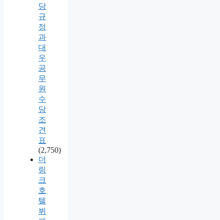
당
규
정
과
대
우
공
무
원
수
당
조
견
표
(2,750)
더
링
크
호
텔
뷔