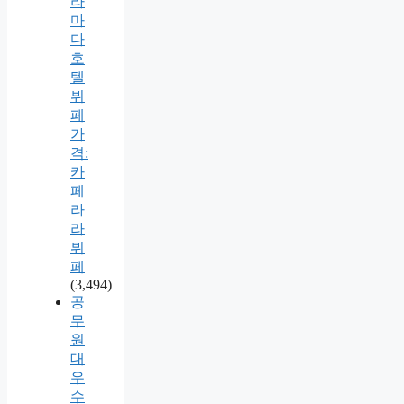
라
마
다
호
텔
뷔
페
가
격:
카
페
라
라
뷔
페
(3,494)
공
무
원
대
우
수