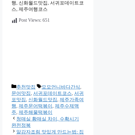
행, 신화월드맛집, 서귀포데이트코
스, 제주여행코스
Post Views:
651
카
태
추천맛집
모모언니바다간식
,
테
그
문어맛집
,
서귀포데이트코스
,
서귀
고
포맛집
,
신화월드맛집
,
제주가족여
리
행
,
제주문어떡볶이
,
제주수제맥
주
,
제주해물떡볶이
청매실 황매실 차이, 수확시기
완전정복
알감자조림 맛있게 만드는법: 집