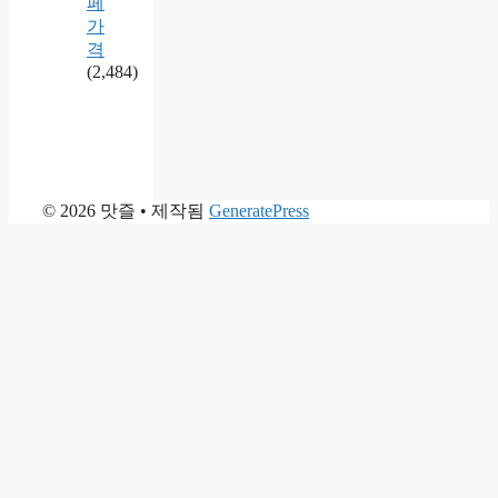
페
가
격
(2,484)
© 2026 맛즐
• 제작됨
GeneratePress