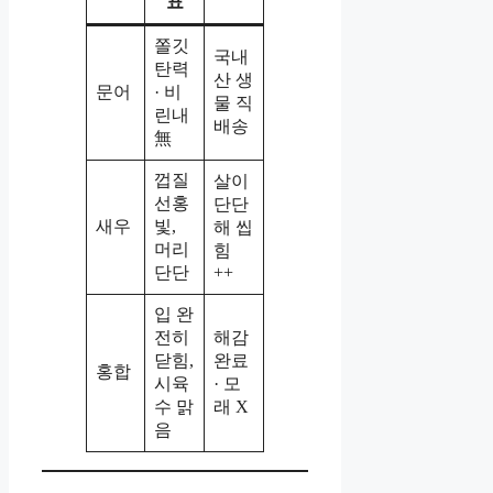
표
쫄깃
국내
탄력
산 생
문어
· 비
물 직
린내
배송
無
껍질
살이
선홍
단단
새우
빛,
해 씹
머리
힘
단단
++
입 완
전히
해감
닫힘,
완료
홍합
시육
· 모
수 맑
래 X
음