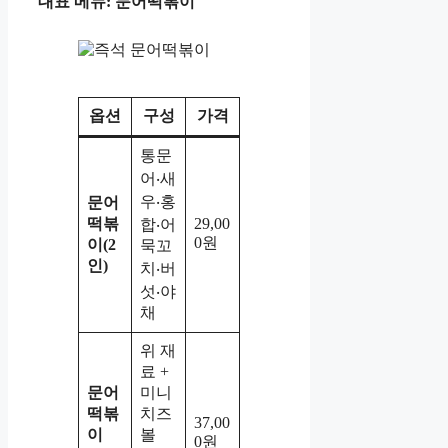
대표 메뉴: 문어떡볶이
옵션
구성
가격
통문
어‧새
우‧홍
문어
떡볶
29,00
합‧어
0원
이(2
묵꼬
인)
치‧버
섯‧야
채
위 재
료 +
문어
미니
떡볶
치즈
37,00
이
볼
0원