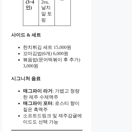
(3~4
2ea,
인)
날치
알 토
핑
사이드 & 세트
한치튀김 세트 15,000원
꼬마김밥(6개) 6,000원
볶음밥(문어떡볶이 후 추가)
3,000원
시그니처 음료
매그파이 라거
: 가볍고 청량
한 제주 수제맥주
매그파이 포터
: 로스티 향이
짙은 흑맥주
소프트드링크 및 제주감귤에
이드도 선택 가능