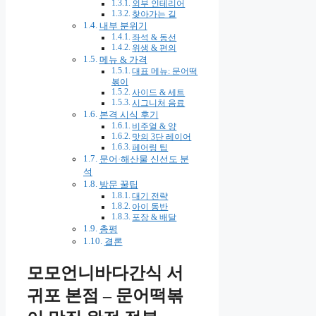
외부 인테리어
찾아가는 길
내부 분위기
좌석 & 동선
위생 & 편의
메뉴 & 가격
대표 메뉴: 문어떡
볶이
사이드 & 세트
시그니처 음료
본격 시식 후기
비주얼 & 양
맛의 3단 레이어
페어링 팁
문어·해산물 신선도 분
석
방문 꿀팁
대기 전략
아이 동반
포장 & 배달
총평
결론
모모언니바다간식 서
귀포 본점 – 문어떡볶