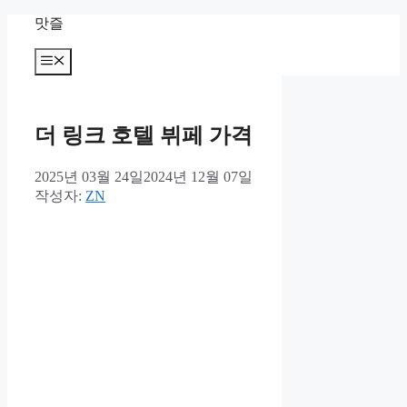
컨
맛즐
텐
츠
메
뉴
로
건
너
더 링크 호텔 뷔페 가격
뛰
기
2025년 03월 24일
2024년 12월 07일
작성자:
ZN