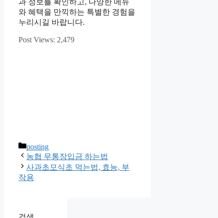
과 정보를 확인하고, 다양한 메뉴
와 혜택을 만끽하는 특별한 경험을
누리시길 바랍니다.
Post Views:
2,479
카
posting
테
농협 무통장입금 하는법
고
사과초모식초 먹는법, 효능, 부
리
작용
검색