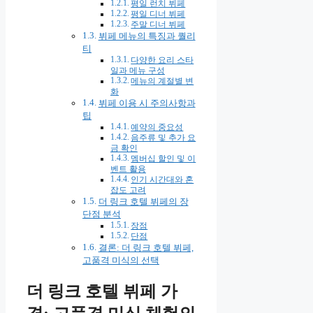
평일 런치 뷔페
평일 디너 뷔페
주말 디너 뷔페
뷔페 메뉴의 특징과 퀄리
티
다양한 요리 스타
일과 메뉴 구성
메뉴의 계절별 변
화
뷔페 이용 시 주의사항과
팁
예약의 중요성
음주류 및 추가 요
금 확인
멤버십 할인 및 이
벤트 활용
인기 시간대와 혼
잡도 고려
더 링크 호텔 뷔페의 장
단점 분석
장점
단점
결론: 더 링크 호텔 뷔페,
고품격 미식의 선택
더 링크 호텔 뷔페 가