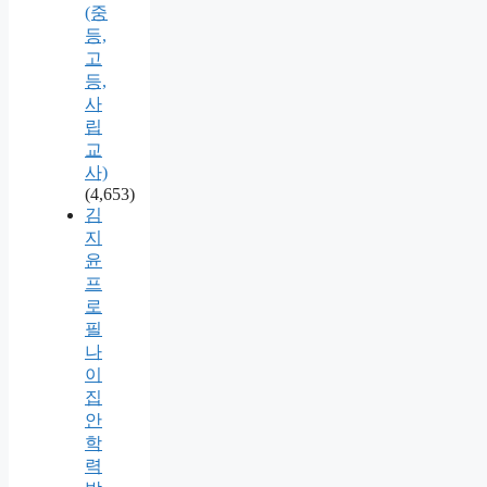
(중
등,
고
등,
사
립
교
사)
(4,653)
김
지
윤
프
로
필
나
이
집
안
학
력