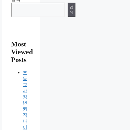
검
색
Most
Viewed
Posts
초
등
교
사
정
년
퇴
직
나
이