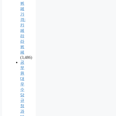
뷔
페
가
격:
카
페
라
라
뷔
페
(3,486)
공
무
원
대
우
수
당
규
정
과