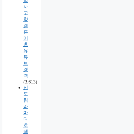
박
사
고
향
결
혼
이
혼
유
튜
브
경
력
(3,613)
신
도
림
라
마
다
호
텔