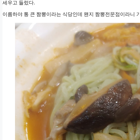
세우고 들렀다.
이름하야 통 큰 짬뽕이라는 식당인데 왠지 짬뽕전문점이라니 기