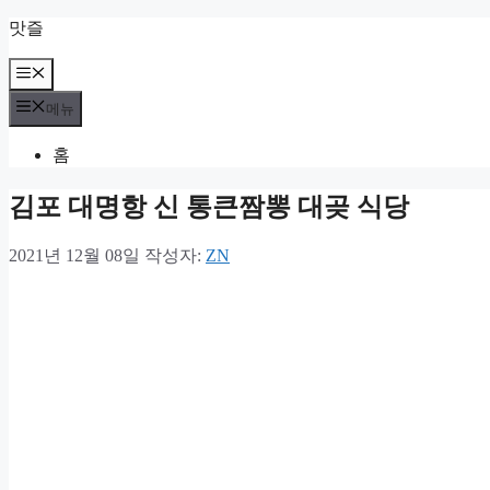
컨
맛즐
텐
츠
메
뉴
로
메뉴
건
너
홈
뛰
기
김포 대명항 신 통큰짬뽕 대곶 식당
2021년 12월 08일
작성자:
ZN