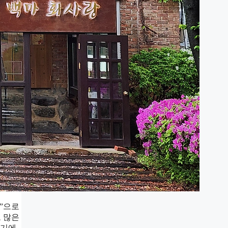
섬”으로
 많은
내기에