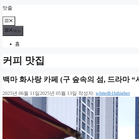
컨
맛즐
텐
츠
메
뉴
로
메뉴
건
너
홈
뛰
기
커피 맛집
백마 화사랑 카페 (구 숲속의 섬, 드라마 “
2025년 06월 11일
2025년 05월 13일
작성자:
whitedb1hihigher