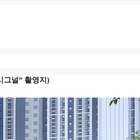
시그널” 촬영지)