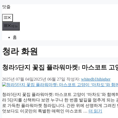
컨
맛즐
텐
츠
메
뉴
로
메뉴
건
너
홈
뛰
기
청라 화원
청라5단지 꽃집 플라워마켓: 마스코트 고양
2025년 07월 04일
2025년 06월 27일
작성자:
whitedb1hihigher
청라5단지 꽃집 플라워마켓: 마스코트 고양이 ‘마차도’와 함께하
라 5단지를 산책하다 보면 누구나 한 번쯤 발길을 멈추게 되는
로 가득한 플라워마켓 청라입니다. 간판 위에 선명하게 그려진 
엇보다도 이곳만의 특별한 매력인 마스코트 …
더 읽기