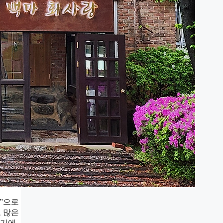
섬”으로
 많은
내기에