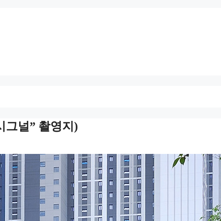
시그널” 촬영지)