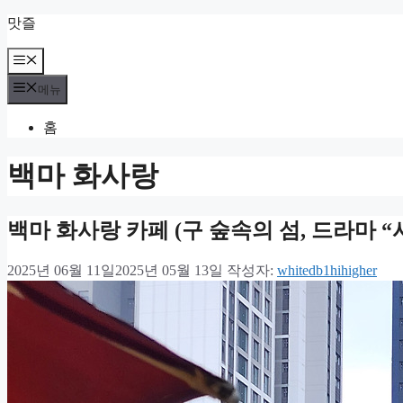
컨
맛즐
텐
츠
메
뉴
로
메뉴
건
너
홈
뛰
기
백마 화사랑
백마 화사랑 카페 (구 숲속의 섬, 드라마 “
2025년 06월 11일
2025년 05월 13일
작성자:
whitedb1hihigher