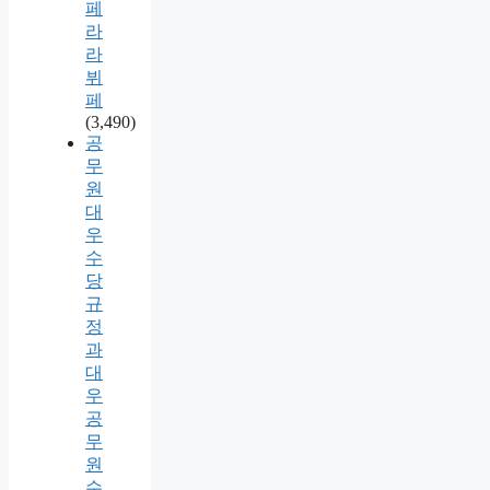
페
라
라
뷔
페
(3,490)
공
무
원
대
우
수
당
규
정
과
대
우
공
무
원
수