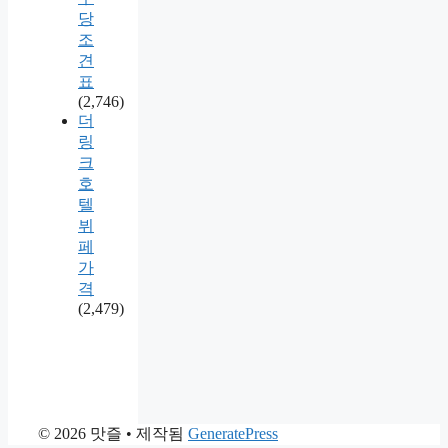
당
조
견
표
(2,746)
더
링
크
호
텔
뷔
페
가
격
(2,479)
© 2026 맛즐
• 제작됨
GeneratePress