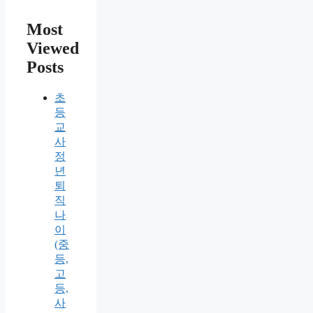
Most
Viewed
Posts
초
등
교
사
정
년
퇴
직
나
이
(중
등,
고
등,
사