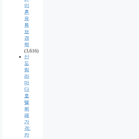
이
혼
유
튜
브
경
력
(3,616)
신
도
림
라
마
다
호
텔
뷔
페
가
격:
카