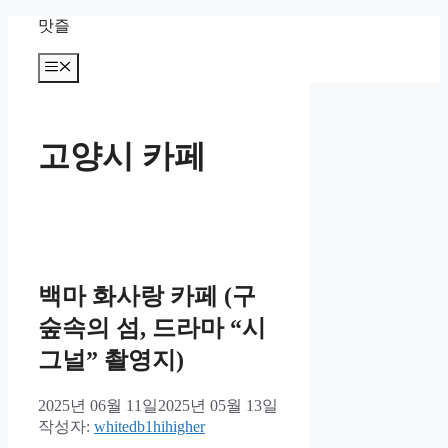
컨
맛즐
텐
츠
메
뉴
로
건
너
고양시 카페
뛰
기
백마 화사랑 카페 (구
숲속의 섬, 드라마 “시
그널” 촬영지)
2025년 06월 11일
2025년 05월 13일
작성자:
whitedb1hihigher