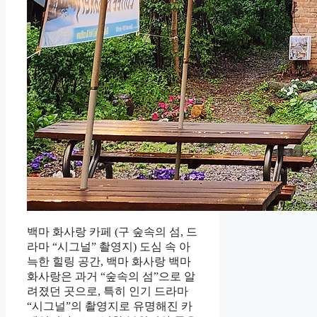
백마 화사랑 카페 (구 숲속의 섬, 드
라마 “시그널” 촬영지) 도심 속 아
늑한 힐링 공간, 백마 화사랑 백마
화사랑은 과거 “숲속의 섬”으로 알
려졌던 곳으로, 특히 인기 드라마
“시그널”의 촬영지로 유명해진 카