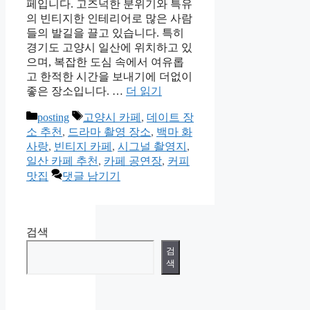
페입니다. 고즈넉한 분위기와 특유
의 빈티지한 인테리어로 많은 사람
들의 발길을 끌고 있습니다. 특히
경기도 고양시 일산에 위치하고 있
으며, 복잡한 도심 속에서 여유롭
고 한적한 시간을 보내기에 더없이
좋은 장소입니다. …
더 읽기
카
태
posting
고양시 카페
,
데이트 장
테
그
소 추천
,
드라마 촬영 장소
,
백마 화
고
사랑
,
빈티지 카페
,
시그널 촬영지
,
리
일산 카페 추천
,
카페 공연장
,
커피
맛집
댓글 남기기
검색
검
색