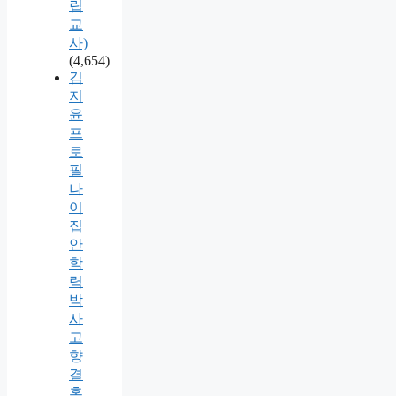
립
교
사)
(4,654)
김
지
윤
프
로
필
나
이
집
안
학
력
박
사
고
향
결
혼