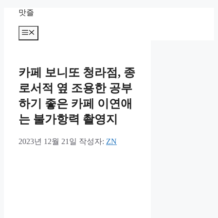
컨
맛즐
텐
츠
메
뉴
로
건
너
카페 보니또 청라점, 종
뛰
기
로서적 옆 조용한 공부
하기 좋은 카페 이연애
는 불가항력 촬영지
2023년 12월 21일
작성자:
ZN