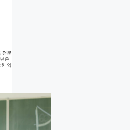
육 전문
정년은
요한 역