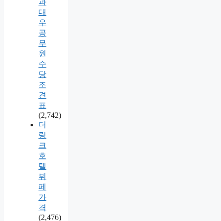
과
대
우
공
무
원
수
당
조
견
표
(2,742)
더
링
크
호
텔
뷔
페
가
격
(2,476)