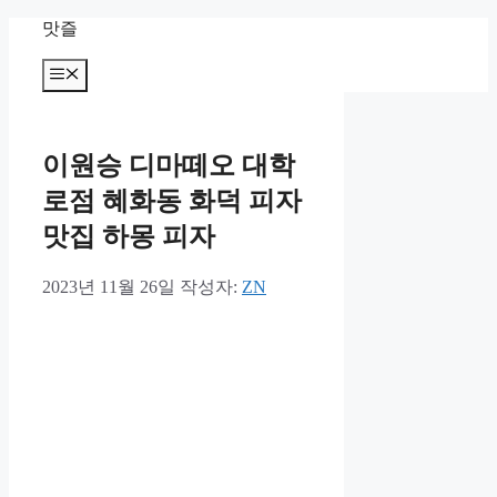
컨
맛즐
텐
츠
메
뉴
로
건
너
이원승 디마떼오 대학
뛰
기
로점 혜화동 화덕 피자
맛집 하몽 피자
2023년 11월 26일
작성자:
ZN