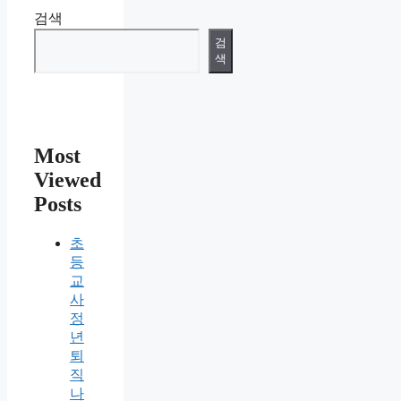
검색
검
색
Most
Viewed
Posts
초
등
교
사
정
년
퇴
직
나