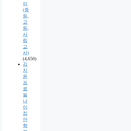
이
(중
등,
고
등,
사
립
교
사)
(4,650)
김
지
윤
프
로
필
나
이
집
안
학