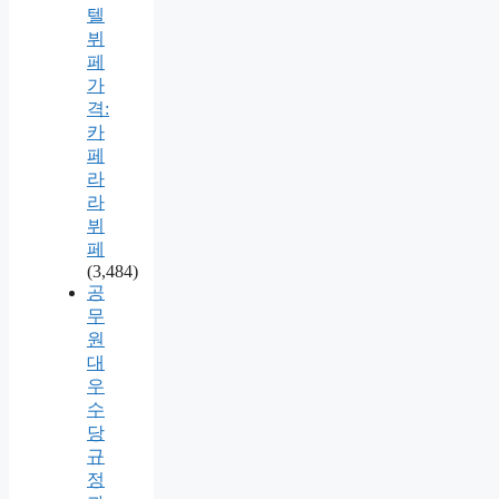
텔
뷔
페
가
격:
카
페
라
라
뷔
페
(3,484)
공
무
원
대
우
수
당
규
정