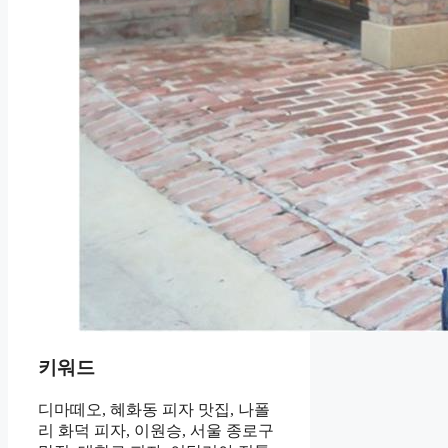
키워드
디마떼오, 혜화동 피자 맛집, 나폴
리 화덕 피자, 이원승, 서울 종로구