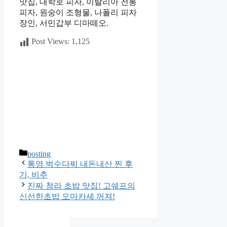
맛집, 대학로 피자, 이탈리아 전통
피자, 원숭이 조형물, 나폴리 피자
장인, 서민갑부 디마떼오.
Post Views:
1,125
카
posting
테
통영 벅수다찌 내돈내산 찐 후
고
기, 비추
리
진짜 청라 초밥 맛집! 고쉐프의
신선한초밥 오마카셰 꺼져!