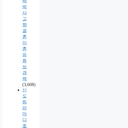
력
박
사
고
향
결
혼
이
혼
유
튜
브
경
력
(3,608)
신
도
림
라
마
다
호