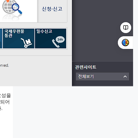
요성을
용되어
.