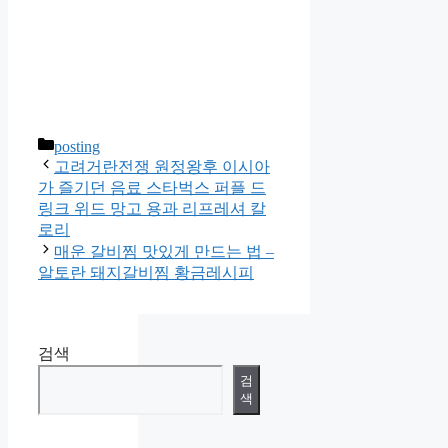
카
posting
테
고려거란전쟁 원정왕후 이시아
고
가 즐기던 음료 스타벅스 퍼플 드
리
링크 위드 망고 용과 리프레셔 칼
로리
매운 갈비찜 맛있게 만드는 법 –
알토란 돼지갈비찜 황금레시피
검색
검
색