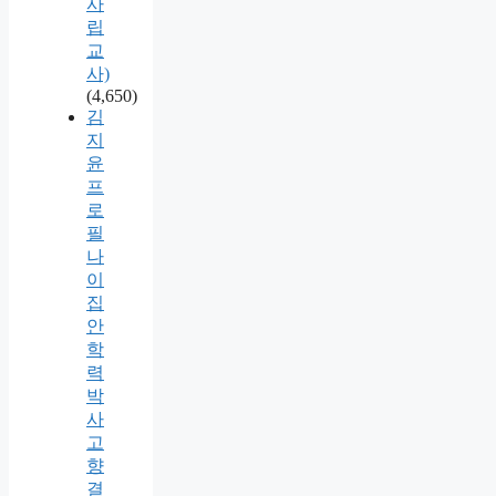
사
립
교
사)
(4,650)
김
지
윤
프
로
필
나
이
집
안
학
력
박
사
고
향
결