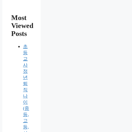
Most
Viewed
Posts
초
등
교
사
정
년
퇴
직
나
이
(중
등,
고
등,