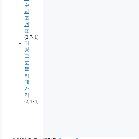
수
당
조
견
표
(2,741)
더
링
크
호
텔
뷔
페
가
격
(2,474)