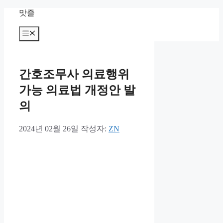
컨
맛즐
텐
츠
메
뉴
로
건
너
간호조무사 의료행위
뛰
기
가능 의료법 개정안 발
의
2024년 02월 26일
작성자:
ZN