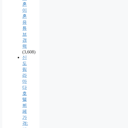
혼
이
혼
유
튜
브
경
력
(3,608)
신
도
림
라
마
다
호
텔
뷔
페
가
격: