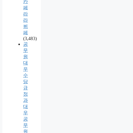
카
페
라
라
뷔
페
(3,483)
공
무
원
대
우
수
당
규
정
과
대
우
공
무
원